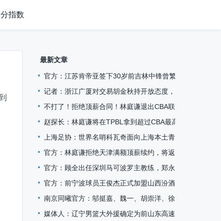
比分指数
最新文章
官方：江苏肯帝亚签下30岁前吉林中锋曾繁日
记者：浙江广厦对交易胡金秋持开放态度，但目前尚无定
到
不打了！拒绝顶薪合同！林庭谦退出CBA联赛
赵探长：林庭谦将在TPBL拿到超过CBA最高顶薪的巨额工
上海足协：世界名哨科瓦奇面向上海本土青年裁判开展讲
官方：林庭谦拒绝天津满额顶薪续约，将返回中国台湾地
官方：顾全出任深圳马可波罗主教练，郑永刚升任球队总
官方：前宁波球员王俊杰正式加盟山西汾酒
南京同曦官方：邬挺嘉、魏一、胡崇洋、徐远征等6人离队
媒体人：辽宁男篮大外援确定为前山东高速外援克里斯