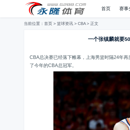
首页
赛事
当前位置：
首页
>
篮球资讯
>
CBA
> 正文
一个张镇麟就要5
CBA总决赛已经落下帷幕，上海男篮时隔24年再
了今年的CBA总冠军。