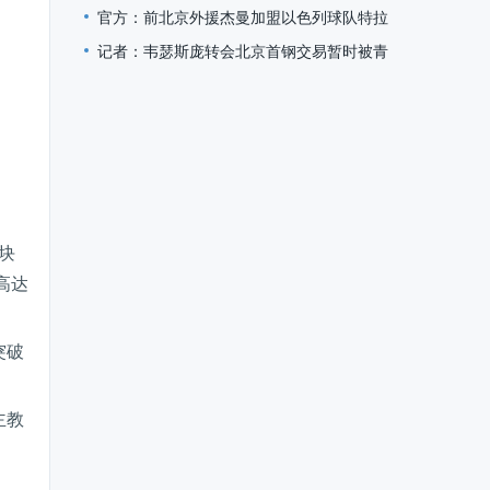
官方：前北京外援杰曼加盟以色列球队特拉维夫夏普尔
记者：韦瑟斯庞转会北京首钢交易暂时被青岛方面叫停
块
高达
突破
主教