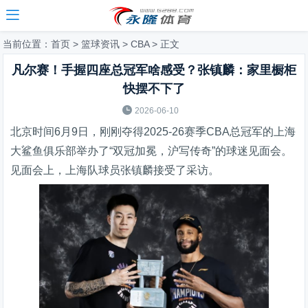

当前位置：
首页
>
篮球资讯
>
CBA
> 正文
凡尔赛！手握四座总冠军啥感受？张镇麟：家里橱柜
快摆不下了

2026-06-10
北京时间6月9日，刚刚夺得2025-26赛季CBA总冠军的上海
大鲨鱼俱乐部举办了“双冠加冕，沪写传奇”的球迷见面会。
见面会上，上海队球员张镇麟接受了采访。