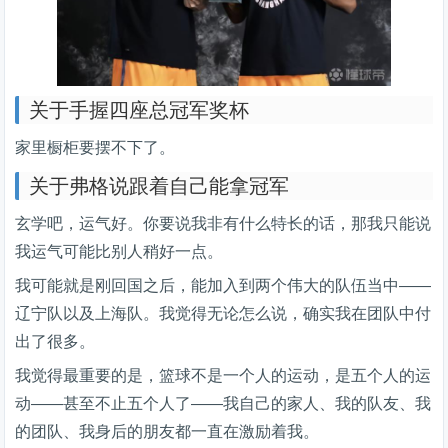
关于手握四座总冠军奖杯
家里橱柜要摆不下了。
关于弗格说跟着自己能拿冠军
玄学吧，运气好。你要说我非有什么特长的话，那我只能说
我运气可能比别人稍好一点。
我可能就是刚回国之后，能加入到两个伟大的队伍当中——
辽宁队以及上海队。我觉得无论怎么说，确实我在团队中付
出了很多。
我觉得最重要的是，篮球不是一个人的运动，是五个人的运
动——甚至不止五个人了——我自己的家人、我的队友、我
的团队、我身后的朋友都一直在激励着我。