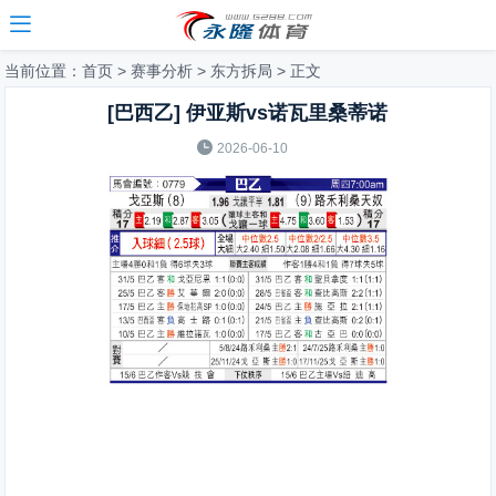

当前位置：
首页
>
赛事分析
>
东方拆局
> 正文
[巴西乙] 伊亚斯vs诺瓦里桑蒂诺

2026-06-10