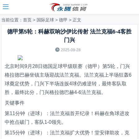

当前位置：
首页
>
国际足球
>
德甲
> 正文
德甲第5轮：科赫双响沙伊比传射 法兰克福6-4客胜
门兴

2025-09-28
北京时间9月28日德国足球甲级联赛（德甲）第5轮，门兴
格拉德巴赫坐镇主场迎战法兰克福。法兰克福上半场狂轰6
球奠定优势，门兴下半场连扳4球仍难逆转，最终客队取
胜，最终比分，门兴格拉德巴赫4-6法兰克福。
关键事件
第11分钟（进球）：法兰克福首开纪录！科赫在角球进攻
中抢点破门，客队1-0领先。
第15分钟（进球）：法兰克福扩大优势！堂安律助攻，克