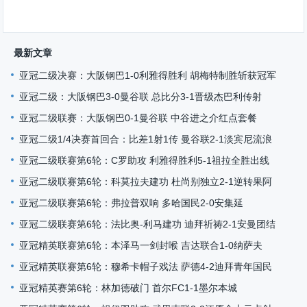
最新文章
亚冠二级决赛：大阪钢巴1-0利雅得胜利 胡梅特制胜斩获冠军
亚冠二级：大阪钢巴3-0曼谷联 总比分3-1晋级杰巴利传射
亚冠二级联赛：大阪钢巴0-1曼谷联 中谷进之介红点套餐
亚冠二级1/4决赛首回合：比差1射1传 曼谷联2-1淡宾尼流浪
亚冠二级联赛第6轮：C罗助攻 利雅得胜利5-1祖拉全胜出线
亚冠二级联赛第6轮：科莫拉夫建功 杜尚别独立2-1逆转果阿
亚冠二级联赛第6轮：弗拉普双响 多哈国民2-0安集延
亚冠二级联赛第6轮：法比奥-利马建功 迪拜祈祷2-1安曼团结
亚冠精英联赛第6轮：本泽马一剑封喉 吉达联合1-0纳萨夫
亚冠精英联赛第6轮：穆希卡帽子戏法 萨德4-2迪拜青年国民
亚冠精英赛第6轮：林加德破门 首尔FC1-1墨尔本城