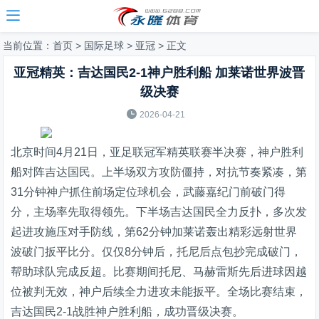

当前位置：
首页
>
国际足球
>
亚冠
> 正文
亚冠精英：吉达国民2-1神户胜利船 加莱诺世界波晋
级决赛

2026-04-21
北京时间4月21日，亚足联冠军精英联赛半决赛，神户胜利
船对阵吉达国民。上半场双方攻防僵持，对抗节奏紧凑，第
31分钟神户抓住前场定位球机会，武藤嘉纪门前破门得
分，主场率先取得领先。下半场吉达国民全力反扑，多次发
起进攻施压对手防线，第62分钟加莱诺轰出精彩远射世界
波破门扳平比分。仅仅8分钟后，托尼后点包抄完成破门，
帮助球队完成反超。比赛期间托尼、马赫雷斯先后进球因越
位被判无效，神户后续全力进攻未能扳平。全场比赛结束，
吉达国民2-1战胜神户胜利船，成功晋级决赛。