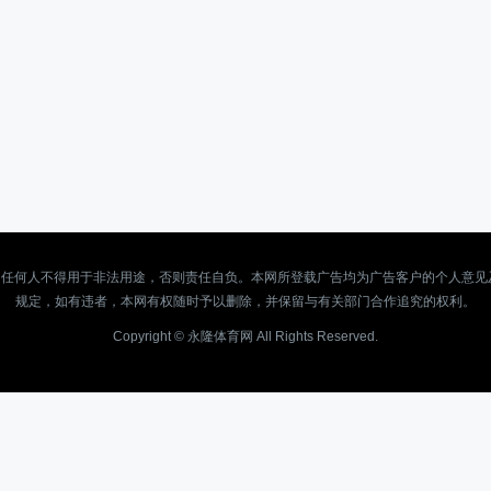
任何人不得用于非法用途，否则责任自负。本网所登载广告均为广告客户的个人意见
规定，如有违者，本网有权随时予以删除，并保留与有关部门合作追究的权利。
Copyright ©
永隆体育网
All Rights Reserved.